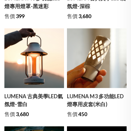
燈專用燈罩-黑迷彩
氛燈-深棕
售價
399
售價
3,680
LUMENA 古典美學LED氣
LUMENA M3 多功能LED
氛燈-雪白
燈專用皮套(米白)
售價
3,680
售價
450