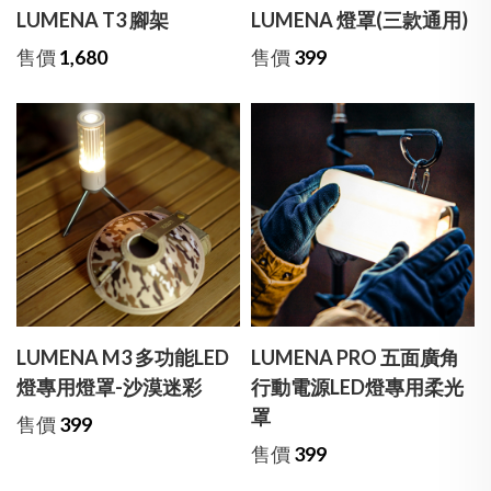
LUMENA T3 腳架
LUMENA 燈罩(三款通用)
售價
1,680
售價
399
LUMENA M3 多功能LED
LUMENA PRO 五面廣角
燈專用燈罩-沙漠迷彩
行動電源LED燈專用柔光
罩
售價
399
售價
399