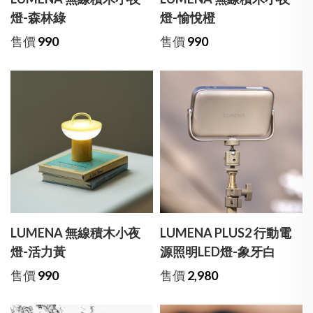
燈-森林綠
燈-愉悅橙
售價
990
售價
990
LUMENA 無線積木小夜
LUMENA PLUS2 行動電
燈-活力黃
源照明LED燈-象牙白
售價
990
售價
2,980