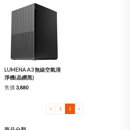
LUMENA A3 無線空氣清
淨機(晶鑽黑)
售價
3,880
«
1
2
»
商品分類